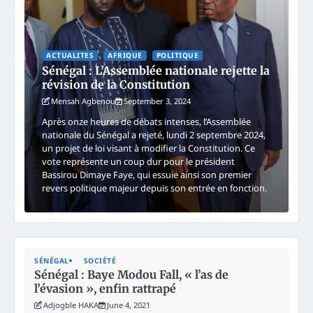
ACTUALITES
AFRIQUE
POLITIQUE
Sénégal : L’Assemblée nationale rejette la
révision de la Constitution
Mensah Agbenou
September 3, 2024
Après onze heures de débats intenses, l’Assemblée
nationale du Sénégal a rejeté, lundi 2 septembre 2024,
un projet de loi visant à modifier la Constitution. Ce
vote représente un coup dur pour le président
Bassirou Dimaye Faye, qui essuie ainsi son premier
revers politique majeur depuis son entrée en fonction.
SÉNÉGAL
SOCIÉTÉ
Sénégal : Baye Modou Fall, « l’as de
l’évasion », enfin rattrapé
Adjogble HAKA
June 4, 2021