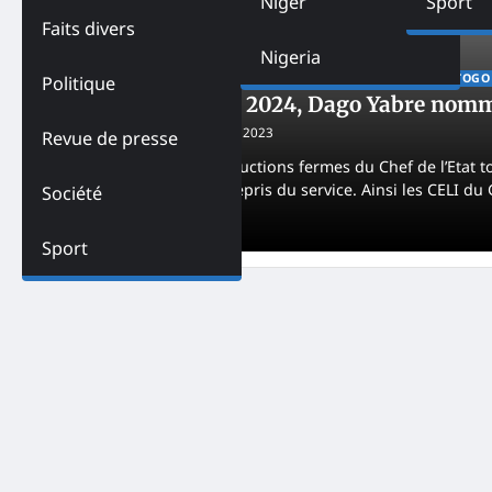
Niger
Sport
Faits divers
Nigeria
ACTUALITES
AFRIQUE
LA UNE
PAYS
POLITIQUE
TOGO
Politique
Togo – Elections 2024, Dago Yabre nomm
Kossi Kone
December 1, 2023
Revue de presse
Avec les dernières instructions fermes du Chef de l’Etat to
machine de la CENI a repris du service. Ainsi les CELI d
Société
Novembre 2023.
Sport