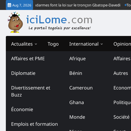
Skip
turne : Deux gendarmes font la loi sur le tronçon Gbatope-Davedi
Togo- 
Aug 7, 2026
to
content
Actualites
Togo
International
Opinio
Affaires et PME
Afrique
Affaire
Tag:
CELI d’Akébou
Diplomatie
Bénin
Autres
Divertissement et
Cameroun
Econom
Buzz
Ghana
Politiqu
Économie
Monde
Société
Emplois et formation