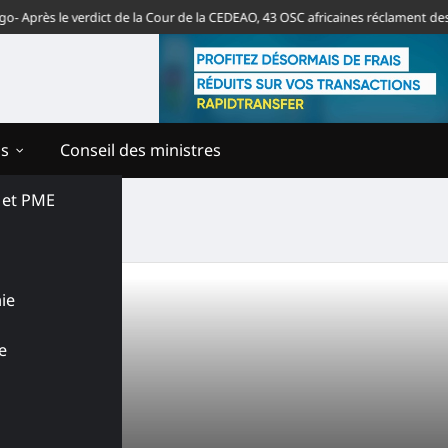
Après le verdict de la Cour de la CEDEAO, 43 OSC africaines réclament des s
ns
Conseil des ministres
s et PME
ie
e