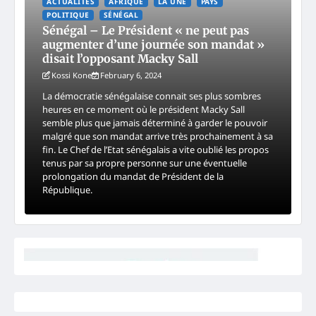
ACTUALITES
AFRIQUE
LA UNE
PAYS
POLITIQUE
SÉNÉGAL
Sénégal – Le Président « ne peut pas
augmenter d’une journée son mandat »
disait l’opposant Macky Sall
Kossi Kone
February 6, 2024
La démocratie sénégalaise connait ses plus sombres
heures en ce moment où le président Macky Sall
semble plus que jamais déterminé à garder le pouvoir
malgré que son mandat arrive très prochainement à sa
fin. Le Chef de l’Etat sénégalais a vite oublié les propos
tenus par sa propre personne sur une éventuelle
prolongation du mandat de Président de la
République.