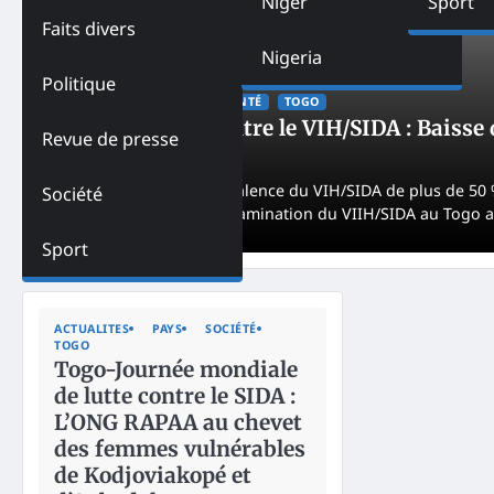
Niger
Sport
Faits divers
Nigeria
Politique
ACTUALITES
PAYS
SANTÉ
TOGO
Togo – Lutte contre le VIH/SIDA : Baisse
Revue de presse
NK
July 4, 2022
Baisse du taux de prévalence du VIH/SIDA de plus de 50 %.
Société
(CNLS). Le taux de contamination du VIIH/SIDA au Togo 
Sport
ACTUALITES
PAYS
SOCIÉTÉ
TOGO
Togo-Journée mondiale
de lutte contre le SIDA :
L’ONG RAPAA au chevet
des femmes vulnérables
de Kodjoviakopé et