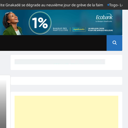
nakadé se dégrade au neuvième jour de grève de la faim
Togo- Les grand