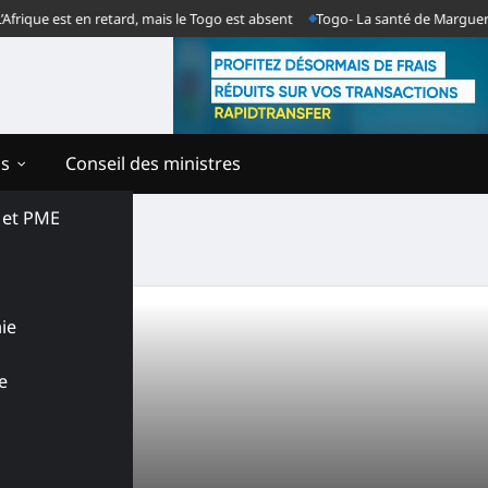
ique est en retard, mais le Togo est absent
Togo- La santé de Marguerite G
ns
Conseil des ministres
s et PME
ie
e