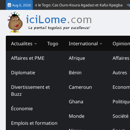
Skip
ives » Plombent le Togo: Cas Ouro-Koura Agadazi et Kafui Kpegba
L’Afr
Aug 6, 2026
to
content
Actualites
Togo
International
Opinio
Affaires et PME
Afrique
Affaire
Tag:
CNLS
Diplomatie
Bénin
Autres
Divertissement et
Cameroun
Econom
Buzz
Ghana
Politiqu
Économie
Monde
Société
Emplois et formation