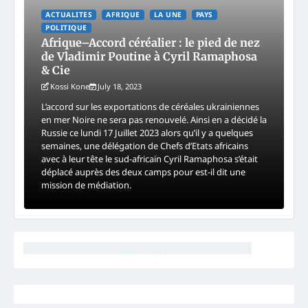
ACTUALITES
AFRIQUE
LA UNE
PAYS
POLITIQUE
Afrique–Accord céréalier : le pied de nez
de Vladimir Poutine à Cyril Ramaphosa
& Cie
Kossi Kone
July 18, 2023
L’accord sur les exportations de céréales ukrainiennes
en mer Noire ne sera pas renouvelé. Ainsi en a décidé la
Russie ce lundi 17 Juillet 2023 alors qu’il y a quelques
semaines, une délégation de Chefs d’Etats africains
avec à leur tête le sud-africain Cyril Ramaphosa s’était
déplacé auprès des deux camps pour est-il dit une
mission de médiation.