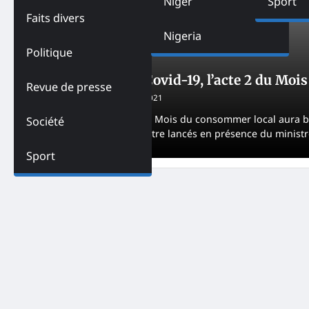
Niger
Sport
Faits divers
Nigeria
Politique
SOCIÉTÉ
TOGO
Togo-Malgré la Covid-19, l’acte 2 du Mo
Revue de presse
Adjogble HAKA
April 3, 2021
La deuxième édition du Mois du consommer local aura bel 
Société
préparatifs viennent d’être lancés en présence du minist
Sport