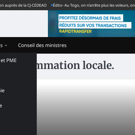
n auprès de la CJ-CEDEAO
Édito- Au Togo, on n’arrête plus les voleurs, on 
ns
Conseil des ministres
s et PME
la Consommation locale.
ie
e