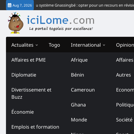
Skip
 plus grand échec du système Gnassingbé : opter pour un recours en révisio
Aug 7, 2026
to
content
Actualites
Togo
International
Opinio
Affaires et PME
Afrique
Affaire
Tag:
de l’Industrie et de 
Diplomatie
Bénin
Autres
Divertissement et
Cameroun
Econom
Buzz
Ghana
Politiqu
Économie
Monde
Société
Emplois et formation