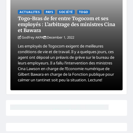
ACTUALITES
PAYS
SOCIÉTÉ
TOGO
Togo-Bras de fer entre Togocom et ses
employés : L’arbitrage des ministres Cina
et Bawara
Godfrey AKPA
December 1, 2022
Les employés de Togocom exigent de meilleures
conditions de vie et de travail. Il y a quelques jours, ces
agent ont déposé un préavis de grève sur le bureau de
leurs employeurs. Il a fallu l’intervention des ministres
Cina Lawson en charge de l’Economie numérique de
Gilbert Bawara en charge de la Fonction publique pour
calmer un tantinet soit peu la situation. Lecture!