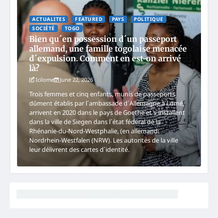
ACTUALITES
FEATURED
PAYS
POLITIQUE
SOCIÉTÉ
TOGO
Bien qu´en possession d´un passeport
allemand, une famille togolaise menacée
d´expulsion. Comment en est-on arrivé
là?
Icilome
June 22, 2026
Trois femmes et cinq enfants, munis de passeports
dûment établis par l´ambassade d´Allemagne à Lomé,
arrivent en 2020 dans le pays de Goethe et s´installent
dans la ville de Siegen dans l´état fédéral de la
Rhénanie-du-Nord-Westphalie, (en allemand:
Nordrhein-Westfalen (NRW). Les autorités de la ville
leur délivrent des cartes d´identité.