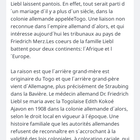
Liebl laissent pantois. En effet, tout serait parti d
´un mariage d´il y a plus d´un siècle, dans la
colonie allemande appeléeTogo. Une liaison non
reconnue dans l´empire allemand d´alors, et qui
intéresse aujourd´hui les tribunaux au pays de
Friedrich Merz.Les coeurs de la famille Liebl
battent pour deux continents: l´Afrique et l
´Europe.
La raison est que l´arrière grand-mère est
originaire du Togo et que l´arrière grand-père
vient d´Allemagne, plus précisément de Straubing
dans la Bavière. Le médecin allemand Dr. Friedrich
Liebl se maria avec la Togolaise Edith Kokoé
Ajavon en 1908 dans la colonie allemande d´alors,
selon le droit local en vigueur à l´époque. Une
histoire familiale que les autorités allemandes
refusent de reconnaître en s´accrochant à la
validité des lois coloniales, à coloration raciale, qui