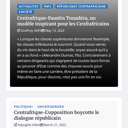
ACTUALITES
PAYS
RÉPUBLIQUE CENTRAFRICAINE
SOCIÉTÉ
Centrafrique-Faustin Touadéra, un
modèle inspirant pour les Cenfrafricains
Godfrey AKPA
May 13, 2022
« Lorsque les classes supérieures donneront l’exemple,
les classes inférieures le suivront. Quand vous verrez
du vin dans le haut de la bouteille, soyez assuré qu’il y
en a au fond » (Alexandre Dumas, fils). Contrairement à
certains dirigeants qui s’agripent de toutes leurs forces
au pouvoir d’Etat comme des chauves-souris pour
même en faire une carrière, être président de la
République, pour d’autres, n’est pas une fin en soi.
POLITIQUE
UNCATEGORIZED
Centrafrique-L’opposition boycotte le
dialogue républicain
Adjogble HAKA
March 21, 2022