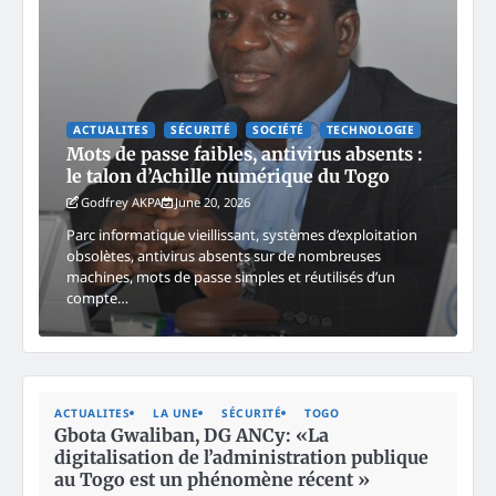
ACTUALITES
SÉCURITÉ
SOCIÉTÉ
TECHNOLOGIE
Mots de passe faibles, antivirus absents :
le talon d’Achille numérique du Togo
Godfrey AKPA
June 20, 2026
Parc informatique vieillissant, systèmes d’exploitation
obsolètes, antivirus absents sur de nombreuses
machines, mots de passe simples et réutilisés d’un
compte…
ACTUALITES
LA UNE
SÉCURITÉ
TOGO
Gbota Gwaliban, DG ANCy: «La
digitalisation de l’administration publique
au Togo est un phénomène récent »