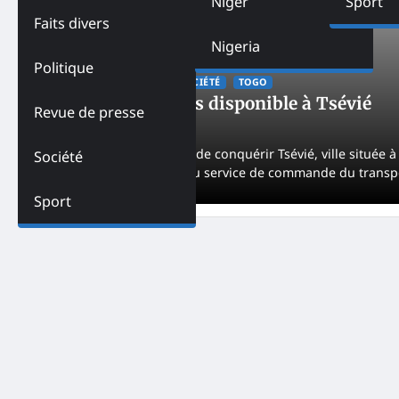
Niger
Sport
Faits divers
Nigeria
Politique
ACTUALITES
PAYS
SOCIÉTÉ
TOGO
Gozem désormais disponible à Tsévié
Revue de presse
NK
February 6, 2021
La startup Gozem vient de conquérir Tsévié, ville située 
Société
désormais bénéficier du service de commande du transpo
Sport