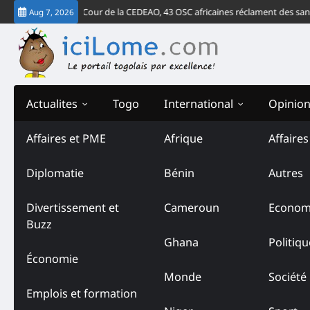
Skip
s le verdict de la Cour de la CEDEAO, 43 OSC africaines réclament des sanct
Aug 7, 2026
to
content
Actualites
Togo
International
Opinio
Affaires et PME
Afrique
Affaire
Tag:
Gozem Togo
Diplomatie
Bénin
Autres
Divertissement et
Cameroun
Econom
Buzz
Ghana
Politiqu
Économie
Monde
Société
Emplois et formation