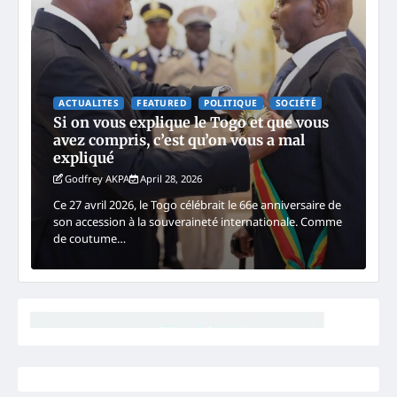
ACTUALITES
FEATURED
POLITIQUE
SOCIÉTÉ
Si on vous explique le Togo et que vous
avez compris, c’est qu’on vous a mal
expliqué
Godfrey AKPA
April 28, 2026
Ce 27 avril 2026, le Togo célébrait le 66e anniversaire de
son accession à la souveraineté internationale. Comme
de coutume…