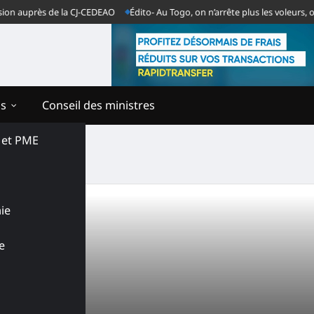
n auprès de la CJ-CEDEAO
Édito- Au Togo, on n’arrête plus les voleurs, on 
ns
Conseil des ministres
s et PME
tiative
ie
e