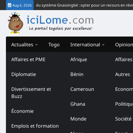
Skip
e plus grand échec du système Gnassingbé : opter pour un recours en révisio
Aug 6, 2026
to
content
Actualites
Togo
International
Opinio
Affaires et PME
Afrique
Affaire
Tag:
Journalism Trust Ini
Diplomatie
Bénin
Autres
Divertissement et
Cameroun
Econom
Buzz
Ghana
Politiqu
Économie
Monde
Société
Emplois et formation