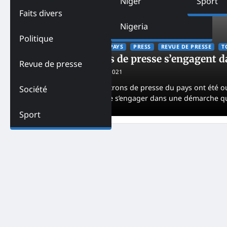
Niger
Sport
Faits divers
Nigeria
Politique
ACTUALITES
LA UNE
PAYS
PRESS
REVUE DE PRESSE
T
Togo-Les patrons de presse s’engagent 
Revue de presse
Godfrey AKPA
August 2, 2021
Vendredi Lomé, des patrons de presse du pays ont été outil
Société
qui permet au média de s’engager dans une démarche qu
Sport