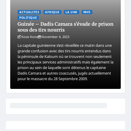
ACTUALITES
AFRIQUE
LA UNE
PAYS
POLITIQUE
Guinée – Dadis Camara s’évade de prison
sous des tirs nourris
Kossi Kone
November 4, 2023
La capitale guinéenne s’est réveillée ce matin dans une
grande confusion avec des tirs nourris entendus dans
la péninsule de Kaloum où se trouvent non seulement
les principaux services administratifs mais également la
prison au sein de laquelle sont détenus le capitaine
Dadis Camara et autres coaccusés, jugés actuellement
pour le massacre du 28 Septembre 2009.