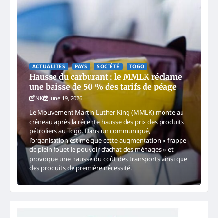
ACTUALITES
PAYS
SOCIÉTÉ
TOGO
Hausse du carburant : le MMLK réclame
une baisse de 50 % des tarifs de péage
NK
June 19, 2026
Le Mouvement Martin Luther King (MMLK) monte au
créneau après la récente hausse des prix des produits
pétroliers au Togo. Dans un communiqué,
l’organisation estime que cette augmentation « frappe
de plein fouet le pouvoir d’achat des ménages » et
provoque une hausse du coût des transports ainsi que
des produits de première nécessité.