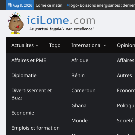
Skip
ngrès ordinaire à Lomé ce matin
Togo- Boissons énergisantes : derrière le
Aug 8, 2026
to
content
Actualites
Togo
International
Opinio
Affaires et PME
Afrique
Affaire
Tag:
réhabilitation
Diplomatie
Bénin
Autres
Divertissement et
Cameroun
Econom
Buzz
Ghana
Politiqu
Économie
Monde
Société
Emplois et formation