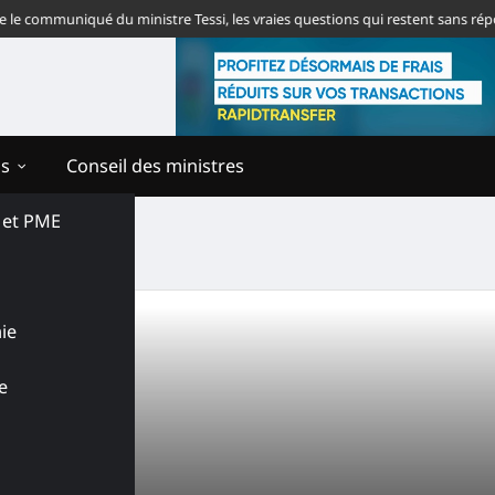
 communiqué du ministre Tessi, les vraies questions qui restent sans répons
ns
Conseil des ministres
s et PME
ie
e