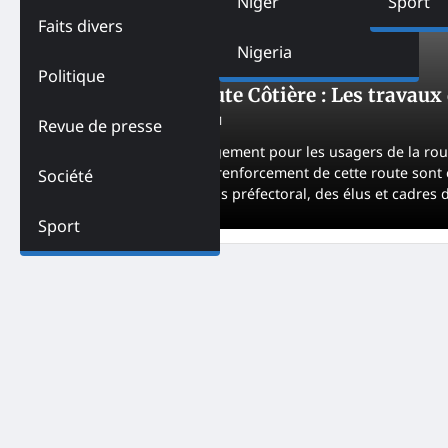
Niger
Sport
Faits divers
Nigeria
CÔTE D'IVOIRE
SOCIÉTÉ
Politique
Cöte d’Ivoire-Route Côtière : Les travaux
Alice
September 20, 2021
Revue de presse
Un grand ouf de soulagement pour les usagers de la rout
années, les travaux de renforcement de cette route sont 
Société
gouvernement, du corps préfectoral, des élus et cadres 
Sport