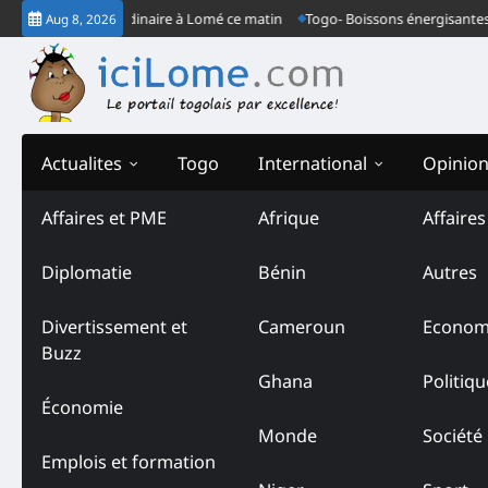
Skip
t son congrès ordinaire à Lomé ce matin
Togo- Boissons énergisantes : de
Aug 8, 2026
to
content
Actualites
Togo
International
Opinio
Affaires et PME
Afrique
Affaire
Tag:
Résultats provisoire
Diplomatie
Bénin
Autres
Divertissement et
Cameroun
Econom
Buzz
Ghana
Politiqu
Économie
Monde
Société
Emplois et formation