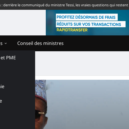
rrière le communiqué du ministre Tessi, les vraies questions qui restent sa
ns
Conseil des ministres
s et PME
s
ie
e