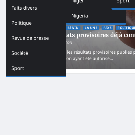
Niger
Sport
Faits divers
Nigeria
Politique
ACTUALITES
AFRIQUE
BÉNIN
LA UNE
PAYS
POLITIQU
Bénin–Les résultats provisoires déjà cont
Revue de presse
Kossi Kone
January 12, 2023
Quelques heures après les résultats provisoires publiés
Société
l’unique parti d’opposition ayant été autorisé…
Sport