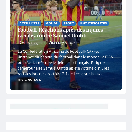
ACTUALITES
MONDE
SPORT
UNCATEGORIZED
Football-Réactions après des injures
raciales contre Samuel Umtiti
Mensah Agbenou
January 6, 2023
La Confédération Africaine de Football (CAF) et
l’instance dirigeante du football dans le monde, la FIFA
ont réagi après que le défenseur français d’origine
camerounaise Samuel Umtiti ait été victime d’injures
racistes lors de la victoire 2-1 de Lecce sur la Lazio
mercredi soir.