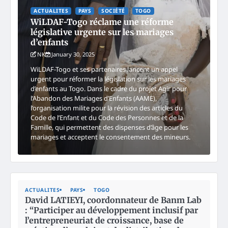
ACTUALITES
PAYS
SOCIÉTÉ
TOGO
WiLDAF-Togo réclame une réforme
législative urgente sur les mariages
d’enfants
NK
January 30, 2025
WiLDAF-Togo et ses partenaires lancent un appel
urgent pour réformer la législation sur les mariages
d’enfants au Togo. Dans le cadre du projet Agir pour
l’Abandon des Mariages d’Enfants (AAME),
l’organisation milite pour la révision des articles du
Code de l’Enfant et du Code des Personnes et de la
Famille, qui permettent des dispenses d’âge pour les
mariages et acceptent le consentement des mineurs.
ACTUALITES
PAYS
TOGO
David LATIEYI, coordonnateur de Banm Lab
: “Participer au développement inclusif par
l’entrepreneuriat de croissance, base de