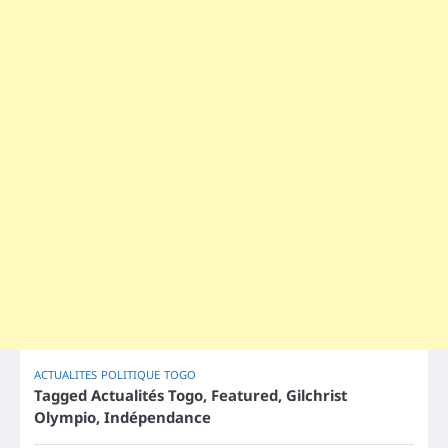
ACTUALITES
POLITIQUE
TOGO
Tagged
Actualités Togo
,
Featured
,
Gilchrist
Olympio
,
Indépendance