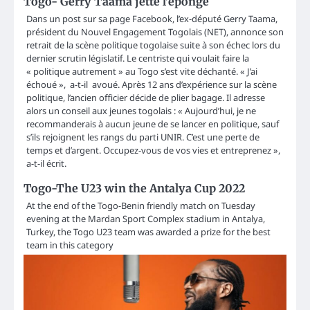
Togo- Gerry Taama jette l’éponge
Dans un post sur sa page Facebook, l’ex-député Gerry Taama,
président du Nouvel Engagement Togolais (NET), annonce son
retrait de la scène politique togolaise suite à son échec lors du
dernier scrutin législatif. Le centriste qui voulait faire la
« politique autrement » au Togo s’est vite déchanté. « J’ai
échoué », a-t-il avoué. Après 12 ans d’expérience sur la scène
politique, l’ancien officier décide de plier bagage. Il adresse
alors un conseil aux jeunes togolais : « Aujourd’hui, je ne
recommanderais à aucun jeune de se lancer en politique, sauf
s’ils rejoignent les rangs du parti UNIR. C’est une perte de
temps et d’argent. Occupez-vous de vos vies et entreprenez »,
a-t-il écrit.
Togo-The U23 win the Antalya Cup 2022
At the end of the Togo-Benin friendly match on Tuesday
evening at the Mardan Sport Complex stadium in Antalya,
Turkey, the Togo U23 team was awarded a prize for the best
team in this category