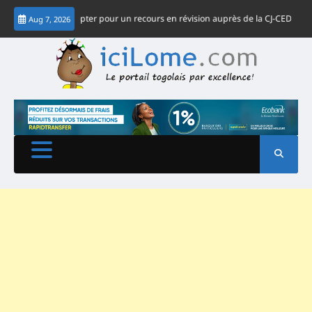
Skip
nassingbé : opter pour un recours en révision auprès de la CJ-CEDEAO
Édit
Aug 7, 2026
to
content