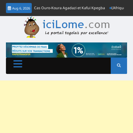
Skip
ent le Togo: Cas Ouro-Koura Agadazi et Kafui Kpegba
L’Afrique est en ret
Aug 6, 2026
to
content