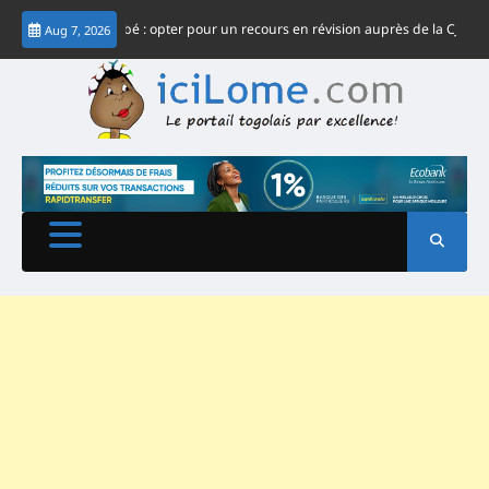
Skip
tème Gnassingbé : opter pour un recours en révision auprès de la CJ-CEDEAO
Aug 7, 2026
to
content