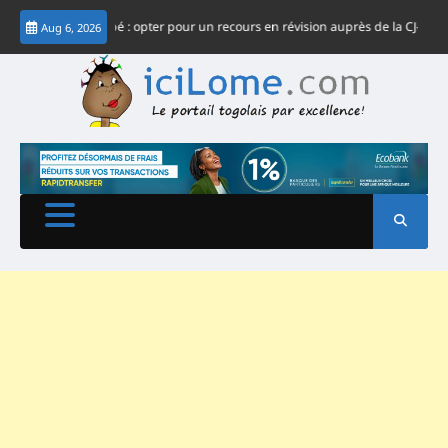
Skip
me Gnassingbé : opter pour un recours en révision auprès de la CJ-CEDEAO
Aug 6, 2026
to
content