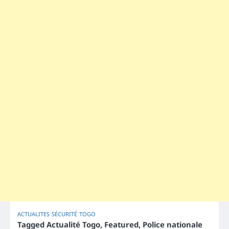
ACTUALITES
SÉCURITÉ
TOGO
Tagged
Actualité Togo
,
Featured
,
Police nationale