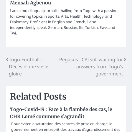
Mensah Agbenou
I am a multilingual journalist hailing from Togo with a passion
for covering topics in Sports, Arts, Health, Technology, and
Diplomacy. Proficient in English and French, I also
independently speak German, Russian, Ife, Turkish, Ewe, and
Twi.
Post
Togo-Football :
Pegasus : CPJ still waiting for
Décès d’une vielle
answers from Togo’s
navigation
gloire
government
Related Posts
Togo-Covid-19 : Face à la flambée des cas, le
CHR Lomé commune s’agrandit
Pour éviter la saturation des centres de prise en charge, le
gouvernement en entreprit des travaux d’agrandissement des