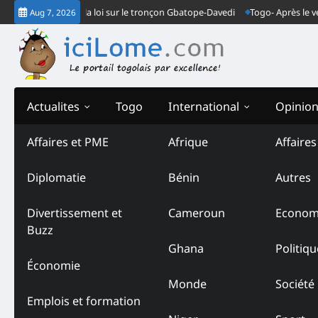
Skip
armes font la loi sur le tronçon Gbatope-Davedi
Togo- Après le verdict d
Aug 7, 2026
to
content
Actualites
Togo
International
Opinio
Affaires et PME
Afrique
Affaire
Diplomatie
Bénin
Autres
Divertissement et
Cameroun
Econom
Buzz
Ghana
Politiqu
Économie
Monde
Société
Emplois et formation