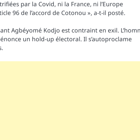
rifiées par la Covid, ni la France, ni l’Europe
ticle 96 de l’accord de Cotonou », a-t-il posté.
osant Agbéyomé Kodjo est contraint en exil. L’ho
 dénonce un hold-up électoral. Il s’autoproclame
s.