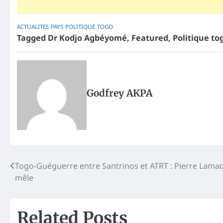
ACTUALITES
PAYS
POLITIQUE
TOGO
Tagged
Dr Kodjo Agbéyomé
,
Featured
,
Politique to
Godfrey AKPA
Post
Togo-Guéguerre entre Santrinos et ATRT : Pierre Lama
mêle
navigation
Related Posts