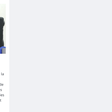
 la
 de
es
des
t