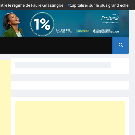
e régime de Faure Gnassingbé
Capitaliser sur le plus grand échec du systè