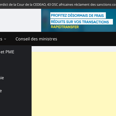
e la Cour de la CEDEAO, 43 OSC africaines réclament des sanctions contre l
ns
Conseil des ministres
s et PME
ie
e