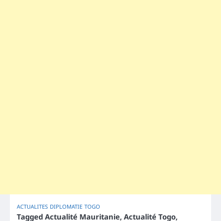
ACTUALITES
DIPLOMATIE
TOGO
Tagged
Actualité Mauritanie
,
Actualité Togo
,