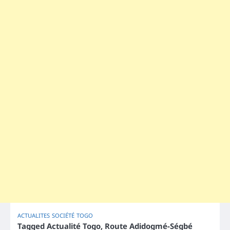
ACTUALITES
SOCIÉTÉ
TOGO
Tagged
Actualité Togo
,
Route Adidogmé-Ségbé