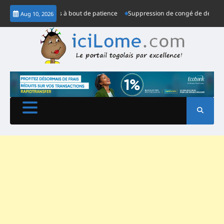
Skip
r, les habitants à bout de patience
Suppression de congé de détente, le Co
Aug 10, 2026
to
content