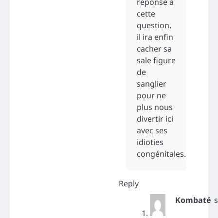
réponse à
cette
question,
il ira enfin
cacher sa
sale figure
de
sanglier
pour ne
plus nous
divertir ici
avec ses
idioties
congénitales.
Reply
Kombaté
s