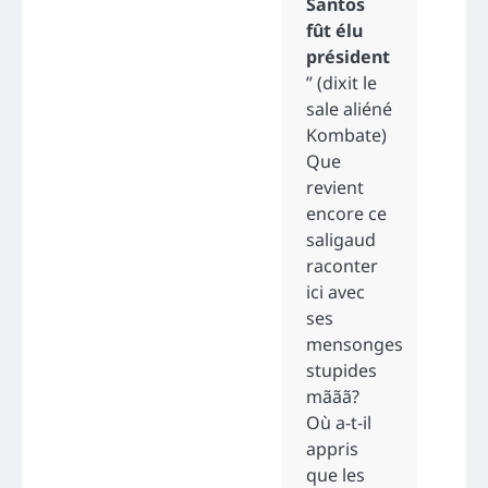
Santos
fût élu
président
” (dixit le
sale aliéné
Kombate)
Que
revient
encore ce
saligaud
raconter
ici avec
ses
mensonges
stupides
mããã?
Où a-t-il
appris
que les