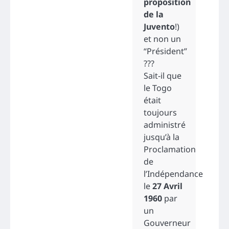
proposition
de la
Juvento
!)
et non un
“Président”
???
Sait-il que
le Togo
était
toujours
administré
jusqu’à la
Proclamation
de
l’Indépendance
le
27 Avril
1960
par
un
Gouverneur