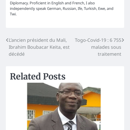
Diplomacy. Proficient in English and French, I also
independently speak German, Russian, Ife, Turkish, Ewe, and
Twi.
Post
L’ancien président du Mali,
Togo-Covid-19 : 6 755
Ibrahim Boubacar Keita, est
malades sous
navigation
décédé
traitement
Related Posts