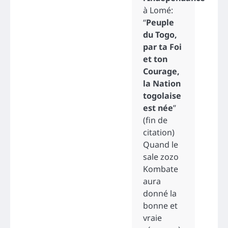
à Lomé:
“
Peuple
du Togo,
par ta Foi
et ton
Courage,
la Nation
togolaise
est née
”
(fin de
citation)
Quand le
sale zozo
Kombate
aura
donné la
bonne et
vraie