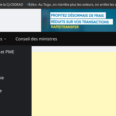
 CJ-CEDEAO
Édito- Au Togo, on n’arrête plus les voleurs, on arrête les ven
ns
Conseil des ministres
s et PME
ie
e