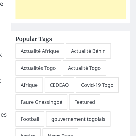
ue
Popular Tags
x
x
mes