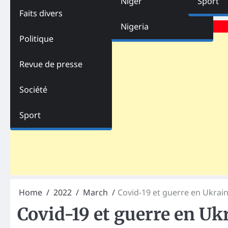
Niger
Sport
Faits divers
Advertisements
Nigeria
Politique
Revue de presse
Société
Sport
Home
2022
March
Covid-19 et guerre en Ukraine
Covid-19 et guerre en Ukr