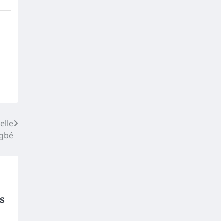
elle
ogbé
s