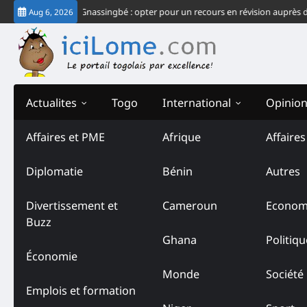
Skip
chec du système Gnassingbé : opter pour un recours en révision auprès de la
Aug 6, 2026
to
content
Actualites
Togo
International
Opinio
Affaires et PME
Afrique
Affaire
Diplomatie
Bénin
Autres
Divertissement et
Cameroun
Econom
Buzz
Ghana
Politiqu
Économie
Monde
Société
Emplois et formation