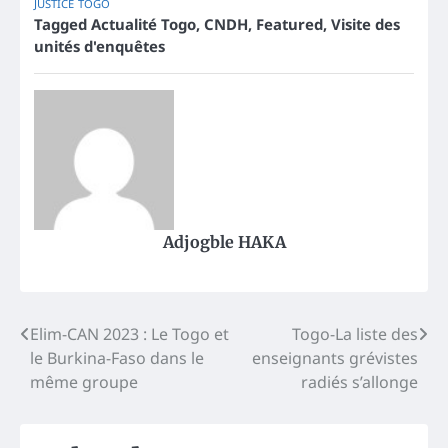
JUSTICE
TOGO
Tagged
Actualité Togo
,
CNDH
,
Featured
,
Visite des
unités d'enquêtes
Adjogble HAKA
Post
Elim-CAN 2023 : Le Togo et
Togo-La liste des
le Burkina-Faso dans le
enseignants grévistes
navigation
même groupe
radiés s’allonge