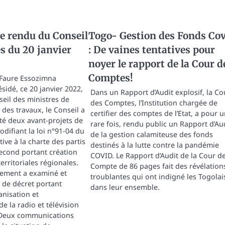
 rendu du Conseil
Togo- Gestion des Fonds Co
s du 20 janvier
: De vaines tentatives pour
noyer le rapport de la Cour d
Comptes!
, Faure Essozimna
sidé, ce 20 janvier 2022,
Dans un Rapport d’Audit explosif, la Co
eil des ministres de
des Comptes, l’Institution chargée de
 des travaux, le Conseil a
certifier des comptes de l’Etat, a pour 
é deux avant-projets de
rare fois, rendu public un Rapport d’Au
odifiant la loi n°91-04 du
de la gestion calamiteuse des fonds
tive à la charte des partis
destinés à la lutte contre la pandémie
second portant création
COVID. Le Rapport d’Audit de la Cour d
territoriales régionales.
Compte de 86 pages fait des révélation
lement a examiné et
troublantes qui ont indigné les Togolai
 de décret portant
dans leur ensemble.
anisation et
e la radio et télévision
 Deux communications