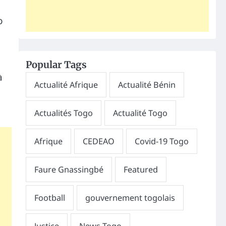
o
Popular Tags
à