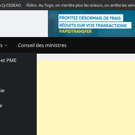
-CEDEAO
Édito- Au Togo, on n’arrête plus les voleurs, on arrête les vendeur
ns
Conseil des ministres
s et PME
ie
e