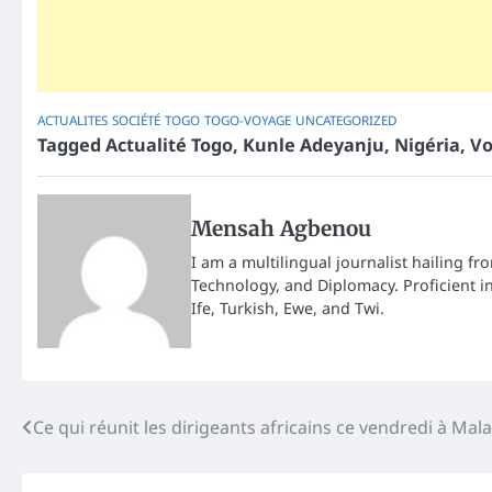
ACTUALITES
SOCIÉTÉ
TOGO
TOGO-VOYAGE
UNCATEGORIZED
Tagged
Actualité Togo
,
Kunle Adeyanju
,
Nigéria
,
Vo
Mensah Agbenou
I am a multilingual journalist hailing fr
Technology, and Diplomacy. Proficient i
Ife, Turkish, Ewe, and Twi.
Post
Ce qui réunit les dirigeants africains ce vendredi à Mal
navigation