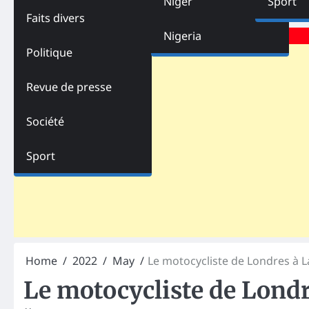
Niger
Sport
Faits divers
Advertisements
Nigeria
Politique
Revue de presse
Société
Sport
Home
2022
May
Le motocycliste de Londres à L
Le motocycliste de Londr