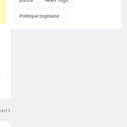
,
oast