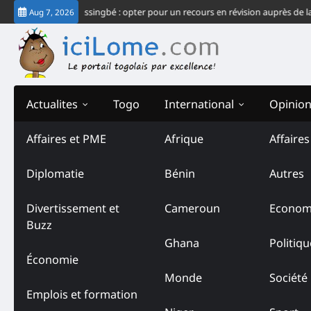
Skip
c du système Gnassingbé : opter pour un recours en révision auprès de la CJ
Aug 7, 2026
to
content
Actualites
Togo
International
Opinio
Affaires et PME
Afrique
Affaire
Diplomatie
Bénin
Autres
Divertissement et
Cameroun
Econom
Buzz
Ghana
Politiqu
Économie
Monde
Société
Emplois et formation