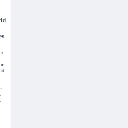
vid
es
ur
une
dit
es
s
s