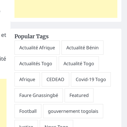
e
 et
Popular Tags
ité