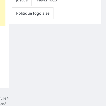
,
vile
omé