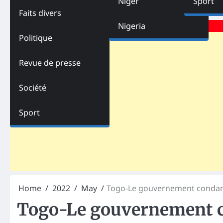
Niger
Sport
Faits divers
Advertisements
Nigeria
Politique
Revue de presse
Société
Sport
Home
2022
May
Togo-Le gouvernement condamne
Togo-Le gouvernement c