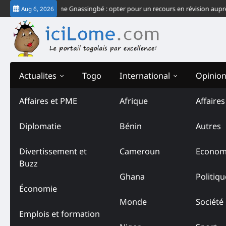
Skip
chec du système Gnassingbé : opter pour un recours en révision auprès de l
Aug 6, 2026
to
content
Actualites
Togo
International
Opinio
Affaires et PME
Afrique
Affaire
Diplomatie
Bénin
Autres
Divertissement et
Cameroun
Econom
Buzz
Ghana
Politiqu
Économie
Monde
Société
Emplois et formation