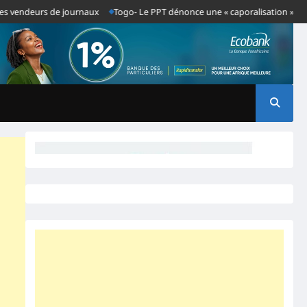
deurs de journaux
Togo- Le PPT dénonce une « caporalisation » de la press