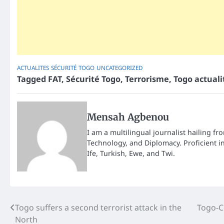
ACTUALITES
SÉCURITÉ
TOGO
UNCATEGORIZED
Tagged
FAT
,
Sécurité Togo
,
Terrorisme
,
Togo actuali
Mensah Agbenou
I am a multilingual journalist hailing fr
Technology, and Diplomacy. Proficient i
Ife, Turkish, Ewe, and Twi.
Post
Togo suffers a second terrorist attack in the
Togo-Co
North