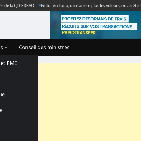
a CJ-CEDEAO
Édito- Au Togo, on n’arrête plus les voleurs, on arrête les ven
ns
Conseil des ministres
s et PME
ie
e