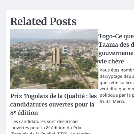
navigation
Related Posts
Togo-Ce que
Taama des d
gouvernemen
vie chère
Vous êtes nombr
décryptage depui
que cette sollicit
veut dire que m
politique par la
Prix Togolais de la Qualité : les
fruits. Merci.
candidatures ouvertes pour la
8ᵉ édition
Les candidatures sont désormais
ouvertes pour la 8ᵉ édition du Prix
Togolais de la Qualité (PTQ), un rendez-