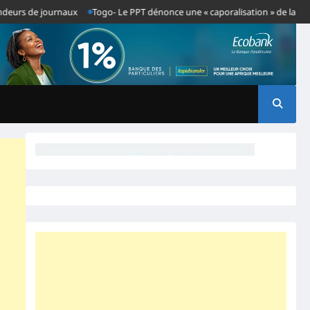
 de journaux
Togo- Le PPT dénonce une « caporalisation » de la presse apr