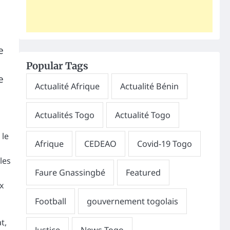
e
Popular Tags
e
 le
les
x
t,