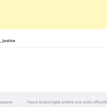
d
,
Justice
 savane
Faure Gnassingbé achève une visite officiell