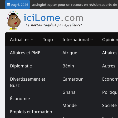
Skip
du système Gnassingbé : opter pour un recours en révision auprès de la CJ-
Aug 6, 2026
to
content
Actualites
Togo
International
Opinio
Affaires et PME
Afrique
Affaire
Diplomatie
Bénin
Autres
Divertissement et
Cameroun
Econom
Buzz
Ghana
Politiqu
Économie
Monde
Société
Emplois et formation