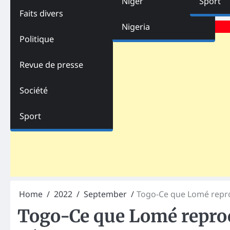
Niger
Sport
Faits divers
Advertisements
Nigeria
Politique
Revue de presse
Société
Sport
Home
2022
September
Togo-Ce que Lomé repro
Togo-Ce que Lomé repro