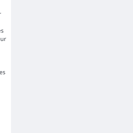
r
es
eur
es