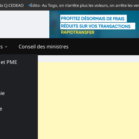
CEDEAO
Édito- Au Togo, on n’arrête plus les voleurs, on arrête les vendeurs
ns
Conseil des ministres
s et PME
ie
e