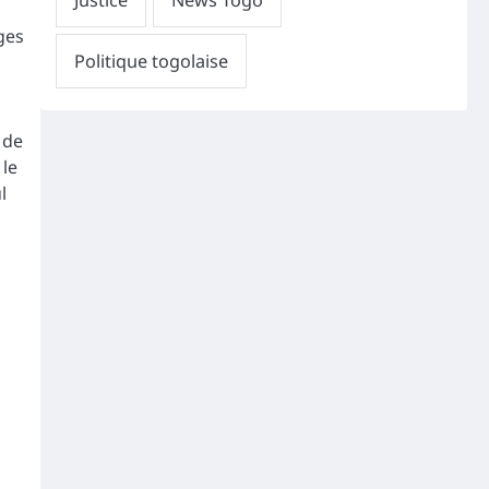
ges
 de
 le
l