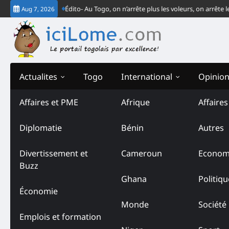
Skip
a CJ-CEDEAO
Édito- Au Togo, on n’arrête plus les voleurs, on arrête les ve
Aug 7, 2026
to
content
Actualites
Togo
International
Opinio
Affaires et PME
Afrique
Affaire
Diplomatie
Bénin
Autres
Divertissement et
Cameroun
Econom
Buzz
Ghana
Politiqu
Économie
Monde
Société
Emplois et formation