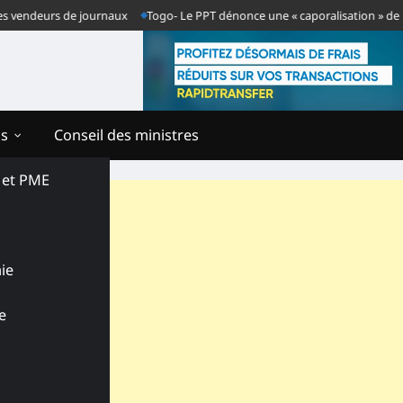
ndeurs de journaux
Togo- Le PPT dénonce une « caporalisation » de la pres
ns
Conseil des ministres
s et PME
ie
e