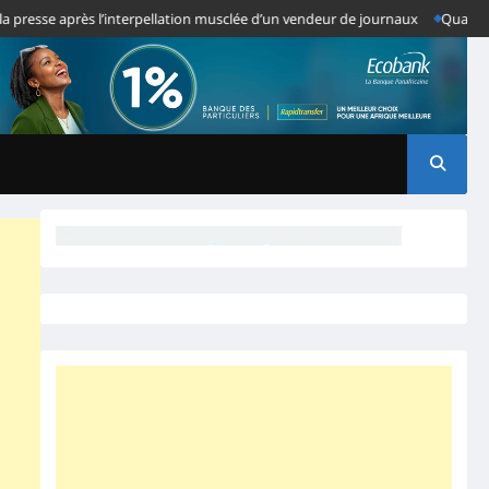
se après l’interpellation musclée d’un vendeur de journaux
Quand des Ano