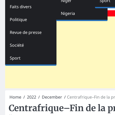
Niger
Sport
Faits divers
Advertisements
Nigeria
Politique
Revue de presse
Société
Sport
Home
2022
December
Centrafrique–Fin de la pr
Centrafrique–Fin de la p