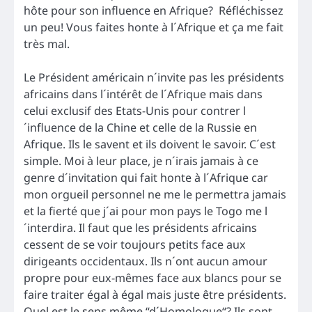
hôte pour son influence en Afrique? Réfléchissez
un peu! Vous faites honte à l´Afrique et ça me fait
très mal.
Le Président américain n´invite pas les présidents
africains dans l´intérêt de l´Afrique mais dans
celui exclusif des Etats-Unis pour contrer l
´influence de la Chine et celle de la Russie en
Afrique. Ils le savent et ils doivent le savoir. C´est
simple. Moi à leur place, je n´irais jamais à ce
genre d´invitation qui fait honte à l´Afrique car
mon orgueil personnel ne me le permettra jamais
et la fierté que j´ai pour mon pays le Togo me l
´interdira. Il faut que les présidents africains
cessent de se voir toujours petits face aux
dirigeants occidentaux. Ils n´ont aucun amour
propre pour eux-mêmes face aux blancs pour se
faire traiter égal à égal mais juste être présidents.
Quel est le sens même “d´Homologue“? Ils sont