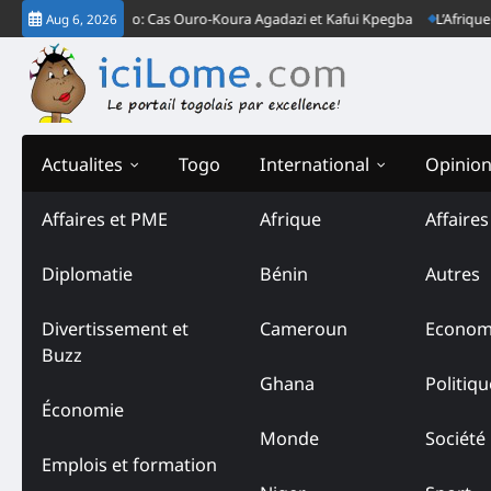
Skip
bent le Togo: Cas Ouro-Koura Agadazi et Kafui Kpegba
L’Afrique est en 
Aug 6, 2026
to
content
Actualites
Togo
International
Opinio
Affaires et PME
Afrique
Affaire
Diplomatie
Bénin
Autres
Divertissement et
Cameroun
Econom
Buzz
Ghana
Politiqu
Économie
Monde
Société
Emplois et formation