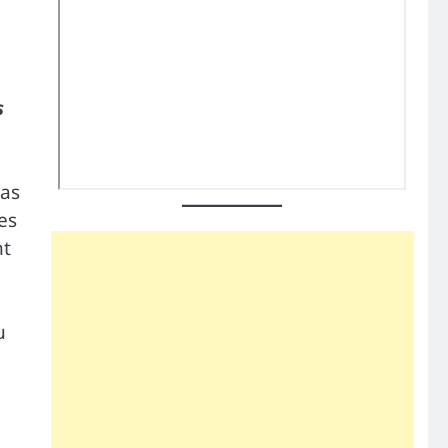
s
ras
es
nt
u