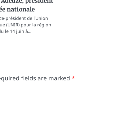
 Adedze, président
ée nationale
ce-président de l’Union
ue (UNIR) pour la région
lu le 14 juin à…
quired fields are marked
*