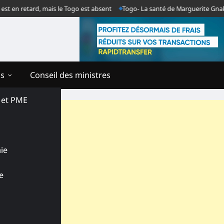
retard, mais le Togo est absent
Togo- La santé de Marguerite Gnakadé se 
ns
Conseil des ministres
s et PME
ie
e