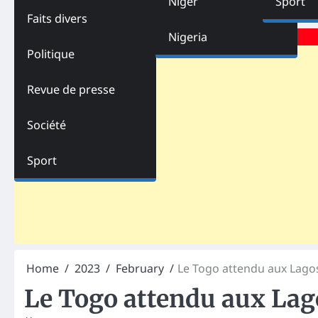
Niger
Sport
Faits divers
Advertisements
Nigeria
Politique
Revue de presse
Société
Sport
Home
2023
February
Le Togo attendu aux Lagos
Le Togo attendu aux Lago