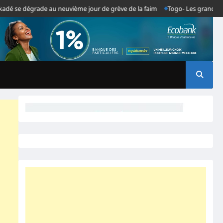
dégrade au neuvième jour de grève de la faim
Togo- Les grandes décision