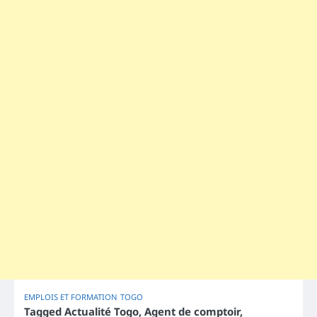
EMPLOIS ET FORMATION
TOGO
Tagged
Actualité Togo
,
Agent de comptoir
,