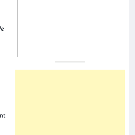
le
ent