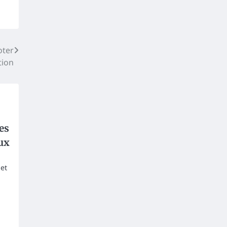
oter
tion
es
ux
 et