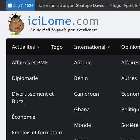
Skip
ndarmes font la loi sur le tronçon Gbatope-Davedi
Togo- Après le verdict
Aug 7, 2026
to
content
Actualites
Togo
International
Opinio
Affaires et PME
Afrique
Affaire
Diplomatie
Bénin
Autres
Divertissement et
Cameroun
Econom
Buzz
Ghana
Politiqu
Économie
Monde
Société
Emplois et formation