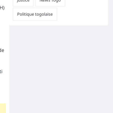
IH)
de
ti