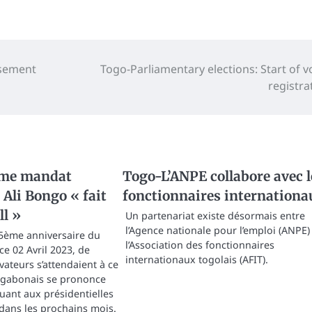
nsement
Togo-Parliamentary elections: Start of v
registra
me mandat
Togo-L’ANPE collabore avec l
 Ali Bongo « fait
fonctionnaires internationa
ll »
Un partenariat existe désormais entre
l’Agence nationale pour l’emploi (ANPE)
55ème anniversaire du
l’Association des fonctionnaires
ce 02 Avril 2023, de
internationaux togolais (AFIT).
teurs s’attendaient à ce
t gabonais se prononce
quant aux présidentielles
 dans les prochains mois.