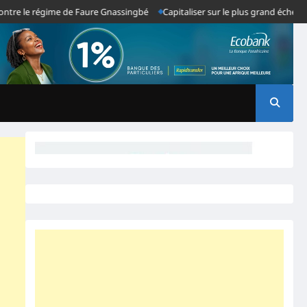
le régime de Faure Gnassingbé
Capitaliser sur le plus grand échec du sys