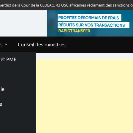
 de la Cour de la CEDEAO, 43 OSC africaines réclament des sanctions contre 
ns
Conseil des ministres
s et PME
ie
e