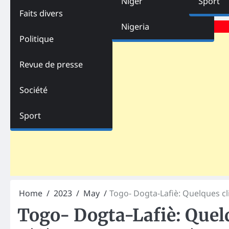
Niger
Sport
Faits divers
Advertisements
Nigeria
Politique
Revue de presse
Société
Sport
Home
2023
May
Togo- Dogta-Lafiè: Quelques cli
Togo- Dogta-Lafiè: Quelq