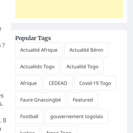
e
Popular Tags
 ?
es
s.
,
 Il
u