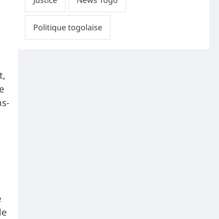
t,
e
ns-
e
de