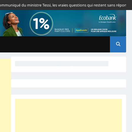
qué du ministre Tessi, les vraies questions qui restent sans réponse
Togo