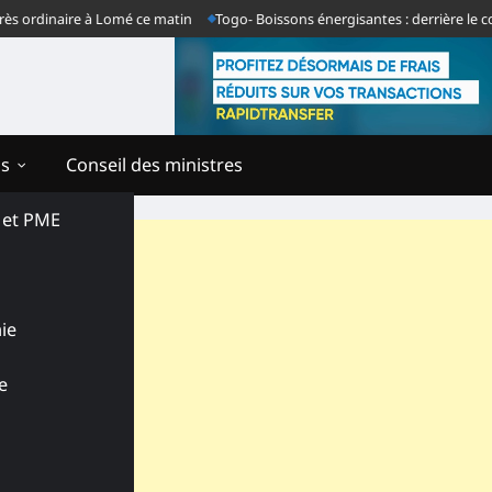
inaire à Lomé ce matin
Togo- Boissons énergisantes : derrière le communi
ns
Conseil des ministres
s et PME
ie
e