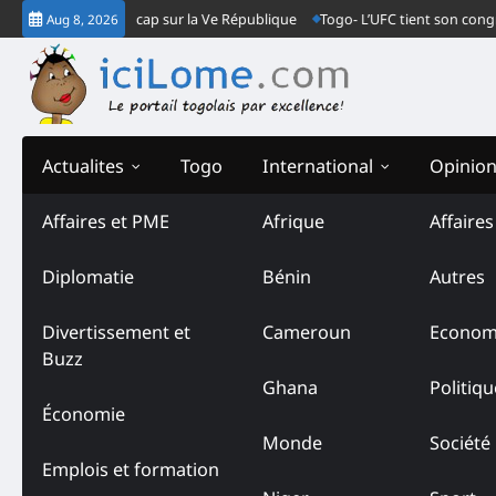
Skip
rientations, et cap sur la Ve République
Togo- L’UFC tient son congrès ord
Aug 8, 2026
to
content
Actualites
Togo
International
Opinio
Affaires et PME
Afrique
Affaire
Diplomatie
Bénin
Autres
Divertissement et
Cameroun
Econom
Buzz
Ghana
Politiqu
Économie
Monde
Société
Emplois et formation