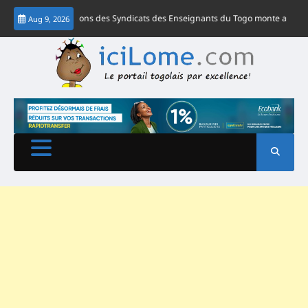
Skip
f des Fédérations des Syndicats des Enseignants du Togo monte au créneau
Aug 9, 2026
to
content