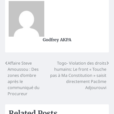
Godfrey AKPA
Post
Affaire Steve
Togo- Violation des droits
Amoussou : Des
humains: Le front « Touche
navigation
zones d’ombre
pas à Ma Constitution » saisit
après le
directement Pacôme
communiqué du
Adjourouvi
Procureur
Related Posts