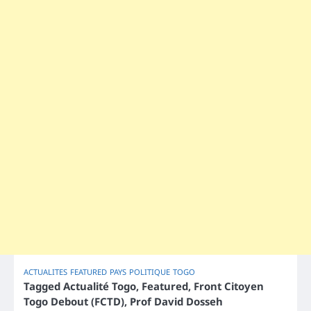
ACTUALITES
FEATURED
PAYS
POLITIQUE
TOGO
Tagged
Actualité Togo
,
Featured
,
Front Citoyen
Togo Debout (FCTD)
,
Prof David Dosseh