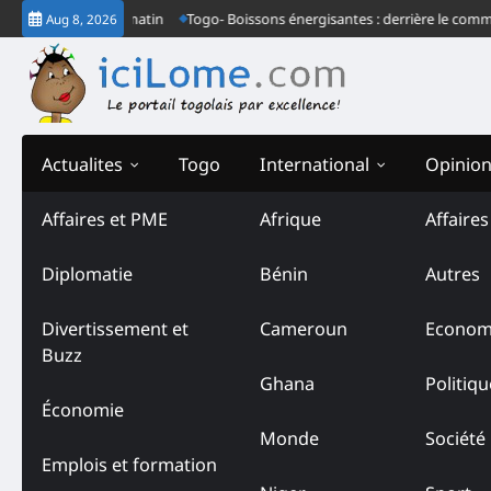
Skip
ire à Lomé ce matin
Togo- Boissons énergisantes : derrière le communiqué
Aug 8, 2026
to
content
Actualites
Togo
International
Opinio
Affaires et PME
Afrique
Affaire
Diplomatie
Bénin
Autres
Divertissement et
Cameroun
Econom
Buzz
Ghana
Politiqu
Économie
Monde
Société
Emplois et formation