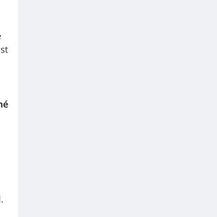
é
st
né
.