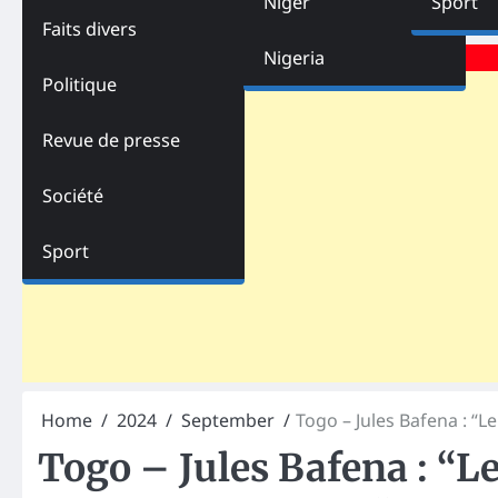
Niger
Sport
Faits divers
Advertisements
Nigeria
Politique
Revue de presse
Société
Sport
Home
2024
September
Togo – Jules Bafena : “L
Togo – Jules Bafena : “L