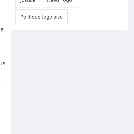
ce
ous
t