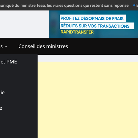
 du ministre Tessi, les vraies questions qui restent sans réponse
Togo – 
ns
Conseil des ministres
s et PME
ie
e