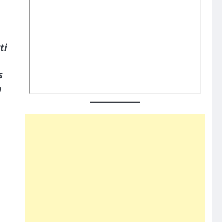
ti
s
n