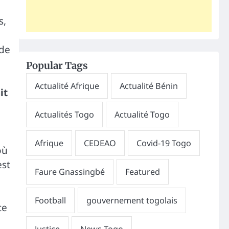
s,
 de
Popular Tags
it
où
est
ce