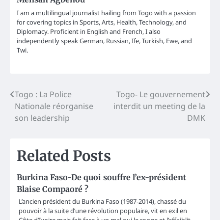
I am a multilingual journalist hailing from Togo with a passion
for covering topics in Sports, Arts, Health, Technology, and
Diplomacy. Proficient in English and French, I also
independently speak German, Russian, Ife, Turkish, Ewe, and
Twi.
Post
Togo : La Police
Togo- Le gouvernement
Nationale réorganise
interdit un meeting de la
navigation
son leadership
DMK
Related Posts
Burkina Faso-De quoi souffre l’ex-président
Blaise Compaoré ?
L’ancien président du Burkina Faso (1987-2014), chassé du
pouvoir à la suite d’une révolution populaire, vit en exil en
Côte d’Ivoire mais fait face à un mal qui le ronge et l’affaiblit.