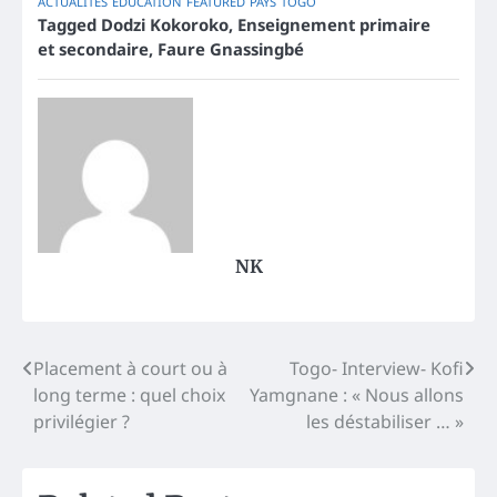
ACTUALITES
EDUCATION
FEATURED
PAYS
TOGO
Tagged
Dodzi Kokoroko
,
Enseignement primaire
et secondaire
,
Faure Gnassingbé
NK
Post
Placement à court ou à
Togo- Interview- Kofi
long terme : quel choix
Yamgnane : « Nous allons
navigation
privilégier ?
les déstabiliser … »