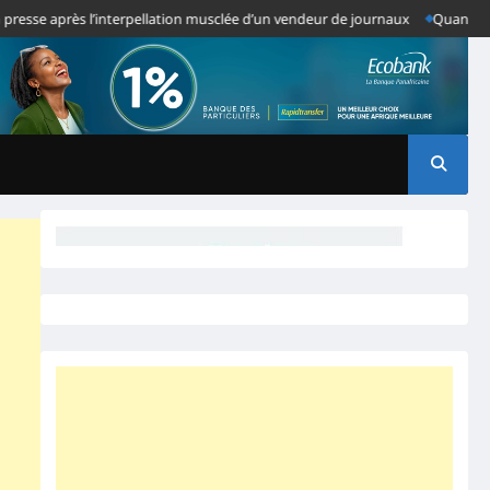
e après l’interpellation musclée d’un vendeur de journaux
Quand des Anom