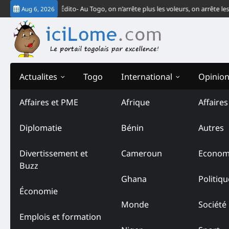
Skip
 CJ-CEDEAO
Édito- Au Togo, on n’arrête plus les voleurs, on arrête les ven
Aug 6, 2026
to
content
Actualites
Togo
International
Opinio
Affaires et PME
Afrique
Affaire
Diplomatie
Bénin
Autres
Divertissement et
Cameroun
Econom
Buzz
Ghana
Politiqu
Économie
Monde
Société
Emplois et formation