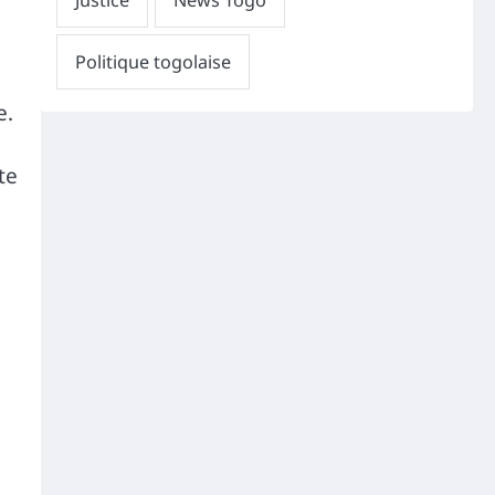
e.
te