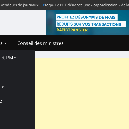
deurs de journaux
Togo- Le PPT dénonce une « caporalisation » de la press
ns
Conseil des ministres
s et PME
ie
e