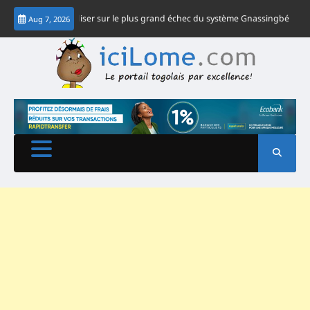
Skip
bé
Capitaliser sur le plus grand échec du système Gnassingbé : opter pour
Aug 7, 2026
to
content