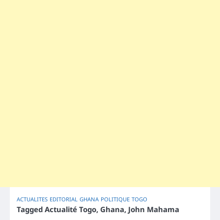
ACTUALITES
EDITORIAL
GHANA
POLITIQUE
TOGO
Tagged
Actualité Togo
,
Ghana
,
John Mahama