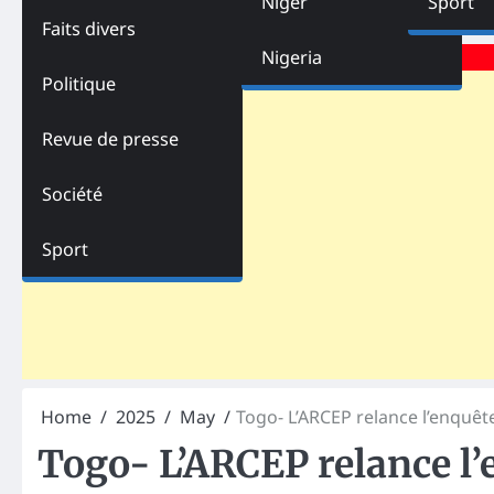
Niger
Sport
Faits divers
Advertisements
Nigeria
Politique
Revue de presse
Société
Sport
Home
2025
May
Togo- L’ARCEP relance l’enquête
Togo- L’ARCEP relance l’