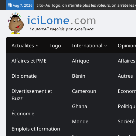
Skip
J-CEDEAO
Édito- Au Togo, on n’arrête plus les voleurs, on arrête les vendeu
Aug 7, 2026
to
content
Actualites
Togo
International
Opinio
Affaires et PME
Afrique
Affaire
Diplomatie
Bénin
Autres
Divertissement et
Cameroun
Econom
Buzz
Ghana
Politiqu
Économie
Monde
Société
Emplois et formation