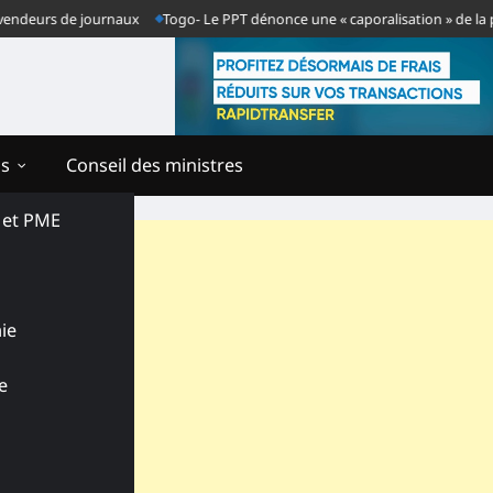
rs de journaux
Togo- Le PPT dénonce une « caporalisation » de la presse a
ns
Conseil des ministres
s et PME
ie
e