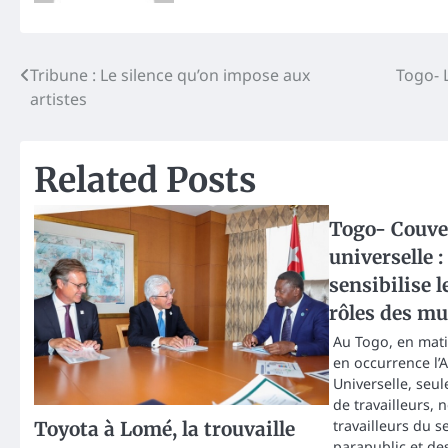
Post
Tribune : Le silence qu’on impose aux
Togo- 
artistes
navigation
Related Posts
Togo- Couver
universelle 
sensibilise l
rôles des mu
Au Togo, en mati
en occurrence l’
Universelle, seul
de travailleurs,
travailleurs du s
Toyota à Lomé, la trouvaille
parapublic et des